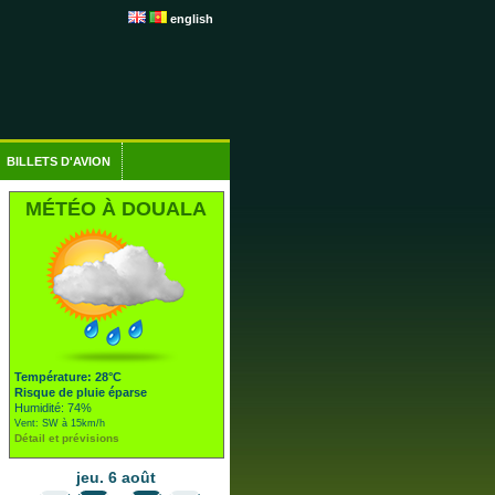
english
BILLETS D'AVION
MÉTÉO À DOUALA
Température: 28°C
Risque de pluie éparse
Humidité: 74%
Vent: SW à 15km/h
Détail et prévisions
jeu. 6 août