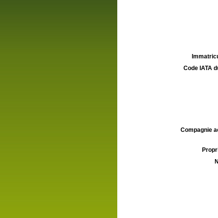
Immatricu
Code IATA d
Compagnie aé
Propri
N