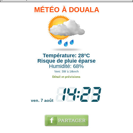
MÉTÉO À DOUALA
Température: 28°C
Risque de pluie éparse
Humidité: 68%
Vent: SW à 14km/h
Détail et prévisions
ven. 7 août