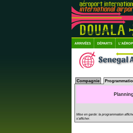
ARRIVÉES
DÉPARTS
L'AÉRO
Senegal A
Compagnie
Programmatio
Planning
Mise en garde: la programmation affiché
s'afficher.