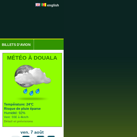
english
BILLETS D'AVION
MÉTÉO À DOUALA
Température: 24°C
Risque de pluie éparse
Humidité: 92%
Vent: SSE à 4km/h
Détail et prévisions
ven. 7 août