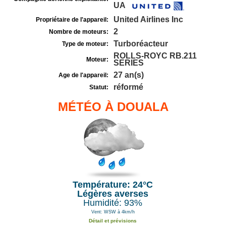
UA
United Airlines Inc
Propriétaire de l'appareil:
2
Nombre de moteurs:
Turboréacteur
Type de moteur:
ROLLS-ROYC RB.211
Moteur:
SERIES
27 an(s)
Age de l'appareil:
réformé
Statut:
MÉTÉO À DOUALA
Température: 24°C
Légères averses
Humidité: 93%
Vent: WSW à 4km/h
Détail et prévisions