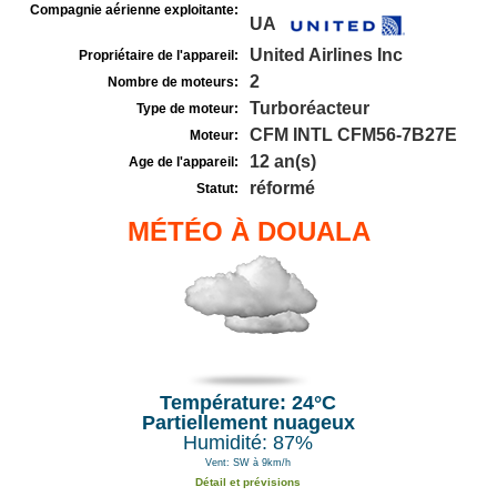
Compagnie aérienne exploitante:
UA
United Airlines Inc
Propriétaire de l'appareil:
2
Nombre de moteurs:
Turboréacteur
Type de moteur:
CFM INTL CFM56-7B27E
Moteur:
12 an(s)
Age de l'appareil:
réformé
Statut:
MÉTÉO À DOUALA
Température: 24°C
Partiellement nuageux
Humidité: 87%
Vent: SW à 9km/h
Détail et prévisions