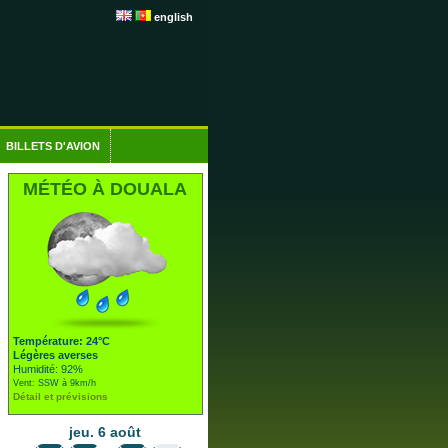
english
BILLETS D'AVION
MÉTÉO À DOUALA
Température: 24°C
Légères averses
Humidité: 92%
Vent: SSW à 9km/h
Détail et prévisions
jeu. 6 août