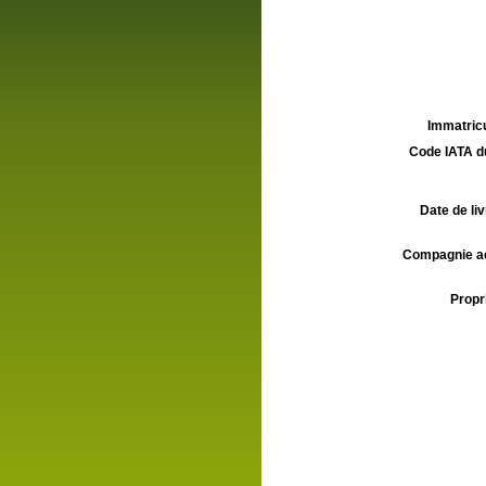
Immatricu
Code IATA d
Date de liv
Compagnie aé
Propri