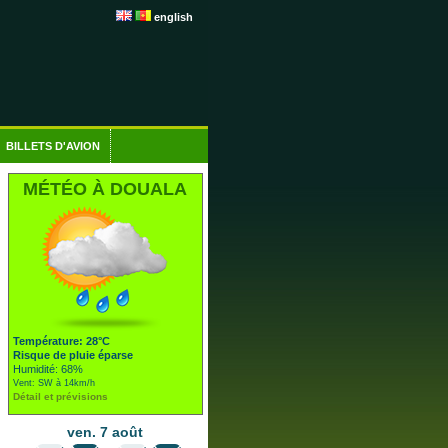
english
BILLETS D'AVION
MÉTÉO À DOUALA
Température: 28°C
Risque de pluie éparse
Humidité: 68%
Vent: SW à 14km/h
Détail et prévisions
ven. 7 août