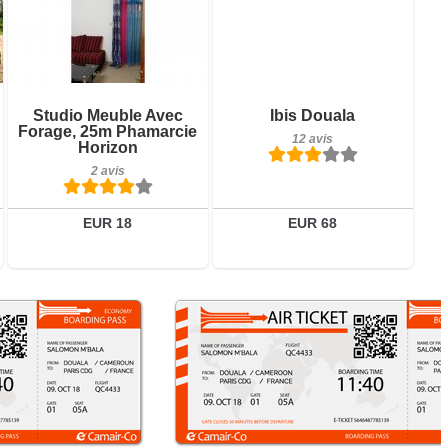
2 avis
Détails
Réserver
Petit-déjeuner inclus
Studio Meuble Avec
Ibis Douala
12 avis
Forage, 25m Phamarcie
12 avis
Horizon
Détails
2 avis
Réserver
EUR 18
EUR 68