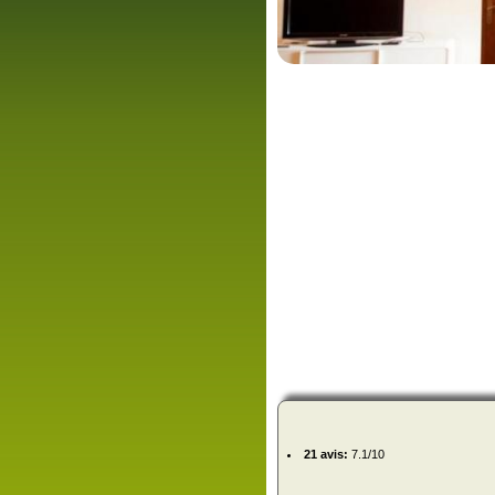
21 avis:
7.1/10