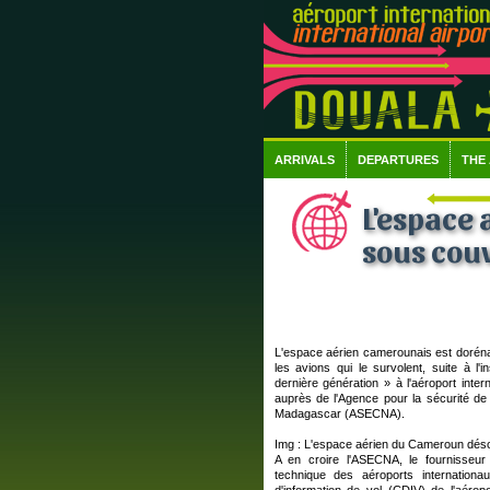
ARRIVALS
DEPARTURES
THE
L'espace
sous cou
L'espace aérien camerounais est dorén
les avions qui le survolent, suite à l'i
dernière génération » à l'aéroport inter
auprès de l'Agence pour la sécurité de 
Madagascar (ASECNA).
Img : L'espace aérien du Cameroun dés
A en croire l'ASECNA, le fournisseur
technique des aéroports internatio