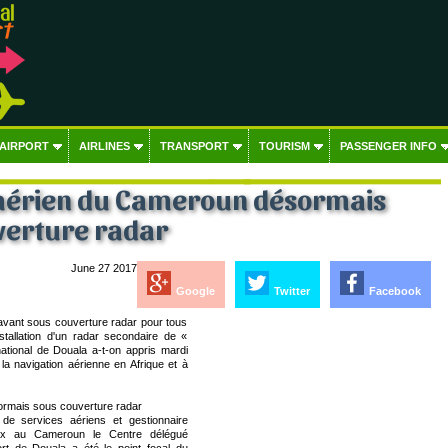
 AIRPORT
AIRLINES
TRANSPORT
TOURISM
PASSENGER INFO
 aérien du Cameroun désormais
verture radar
June 27 2017
Google
Twitter
Facebook
avant sous couverture radar pour tous
nstallation d'un radar secondaire de «
national de Douala a-t-on appris mardi
la navigation aérienne en Afrique et à
ormais sous couverture radar
 de services aériens et gestionnaire
naux au Cameroun le Centre délégué