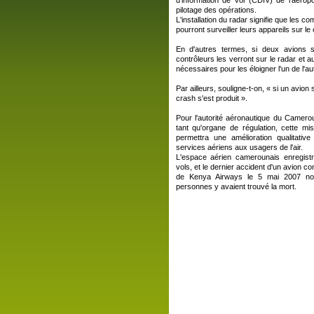
d'information de vol (CDIV) de l'aérop
pilotage des opérations.
L'installation du radar signifie que les 
pourront surveiller leurs appareils sur le
En d'autres termes, si deux avions s
contrôleurs les verront sur le radar et 
nécessaires pour les éloigner l'un de l'au
Par ailleurs, souligne-t-on, « si un avion
crash s'est produit ».
Pour l'autorité aéronautique du Camer
tant qu'organe de régulation, cette m
permettra une amélioration qualitative
services aériens aux usagers de l'air.
L'espace aérien camerounais enregis
vols, et le dernier accident d'un avion c
de Kenya Airways le 5 mai 2007 non
personnes y avaient trouvé la mort.