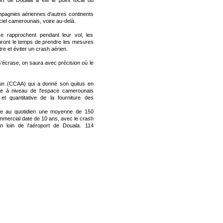
ort de Douala a été le point focal du
compagnies aériennes d'autres continents
 ciel camerounais, voire au-delà.
e rapprochent pendant leur vol, les
auront le temps de prendre les mesures
tre et éviter un crash aérien.
 s'écrase, on saura avec précision où le
oun (CCAA) qui a donné son quitus en
ise à niveau de l'espace camerounais
 et quantitative de la fourniture des
tre au quotidien une moyenne de 150
ommercial date de 10 ans, avec le crash
 loin de l'aéroport de Douala. 114