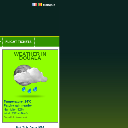
français
FLIGHT TICKETS
WEATHER IN
DOUALA
Temperature: 24°C
Patchy rain nearby
Humidity: 92%
Wind: SSE at 4km/h
Detail & forecast
Fri 7th Aug PM