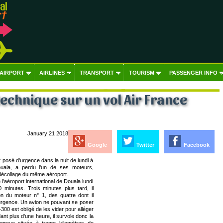
 AIRPORT
AIRLINES
TRANSPORT
TOURISM
PASSENGER INFO
technique sur un vol Air France
January 21 2018
Google
Twitter
Facebook
t posé d'urgence dans la nuit de lundi à
Douala, a perdu l'un de ses moteurs,
décollage du même aéroport.
 l'aéroport international de Douala lundi
 minutes. Trois minutes plus tard, il
on du moteur n° 1, des quatre dont il
'urgence. Un avion ne pouvant se poser
-300 est obligé de les vider pour alléger
t plus d'une heure, il survole donc la