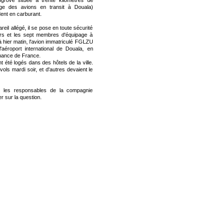
ngrove située à trente kilomètres de
ange des avions en transit à Douala)
ent en carburant.
reil allégé, il se pose en toute sécurité
rs et les sept membres d'équipage à
à hier matin, l'avion immatriculé FGLZU
'aéroport international de Douala, en
nance de France.
 été logés dans des hôtels de la ville.
ls mardi soir, et d'autres devaient le
x, les responsables de la compagnie
r sur la question.