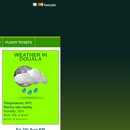
français
FLIGHT TICKETS
WEATHER IN
DOUALA
Temperature: 24°C
Patchy rain nearby
Humidity: 92%
Wind: SSE at 4km/h
Detail & forecast
Fri 7th Aug AM