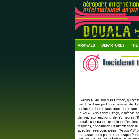
ARRIVALS
DEPARTURES
THE
Incident 
L'Airbus A 340-300 d'Air France, qui s'es
mardi, à l'aéroport international de 
quelques minutes seulement après son 
Le vol AFR 953 dont il s'agit, a décollé de
dernier, aux environs de 23 heures 30
signale une panne technique (l'explosi
dispose), et demande un atterrissage d
avec les réservoirs pleins, l'Airbus A 340
sa masse, et se poser sans risque.Pendan