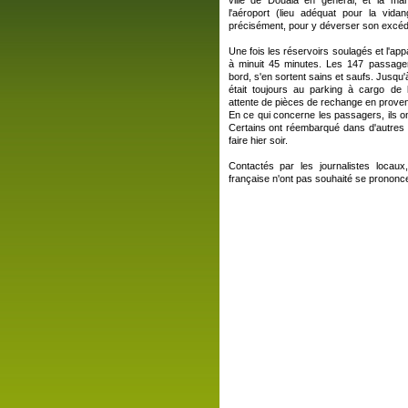
ville de Douala en général, et la ma
l'aéroport (lieu adéquat pour la vid
précisément, pour y déverser son excéd
Une fois les réservoirs soulagés et l'appa
à minuit 45 minutes. Les 147 passage
bord, s'en sortent sains et saufs. Jusqu'
était toujours au parking à cargo de l
attente de pièces de rechange en prove
En ce qui concerne les passagers, ils ont
Certains ont réembarqué dans d'autres vo
faire hier soir.
Contactés par les journalistes locau
française n'ont pas souhaité se prononce