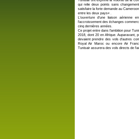
Tunisair ont exprimé la volonté de la com
qui relie deux points sans changemen
satisfaire la forte demande au Cameroon 
entre les deux pays« .
L'ouverture d'une liaison aérienne e
l'accroissement des échanges commerci
cinq dernières années.
Ce projet entre dans l'ambition pour Tunisa
2018, dont 20 en Afrique. Auparavant, 
devaient prendre des vols d'autres comp
Royal Air Maroc ou encore Air Fran
Tunisair assurera des vols directs de l'