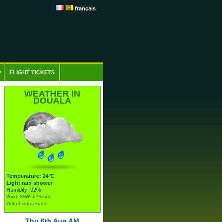
français
FLIGHT TICKETS
WEATHER IN
DOUALA
Temperature: 24°C
Light rain shower
Humidity: 92%
Wind: SSW at 9km/h
Detail & forecast
Thu 6th Aug AM