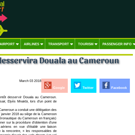
 AIRPORT
AIRLINES
TRANSPORT
TOURISM
PASSENGER INFO
 desservira Douala au Cameroun
March 03 2018
Google
Twitter
Facebook
ientôt desservir Douala au Cameroun.
air, Elyès Mnakbi, lors d'un point de
 Cameroun a conduit une délégation des
7 janvier 2018 au siège de la Cameroon
 aéronautique du Cameroun en français)
ner sur la procédure d'obtention d'une
s aériens en vue d'établir une liaison
e la rencontre, « les responsables de