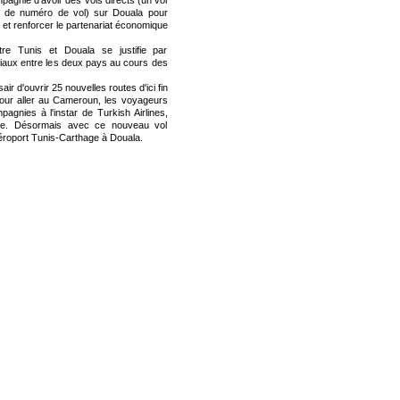
pagnie d'avoir des vols directs (un vol
t de numéro de vol) sur Douala pour
et renforcer le partenariat économique
ntre Tunis et Douala se justifie par
aux entre les deux pays au cours des
ir d'ouvrir 25 nouvelles routes d'ici fin
pour aller au Cameroun, les voyageurs
agnies à l'instar de Turkish Airlines,
ce. Désormais avec ce nouveau vol
aéroport Tunis-Carthage à Douala.