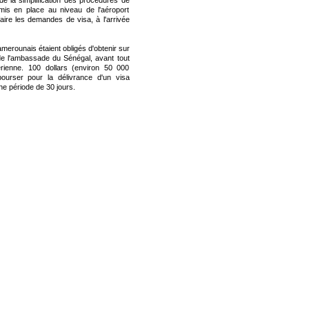
de la simplification des procédures de
 mis en place au niveau de l'aéroport
faire les demandes de visa, à l'arrivée
amerounais étaient obligés d'obtenir sur
de l'ambassade du Sénégal, avant tout
ienne. 100 dollars (environ 50 000
ourser pour la délivrance d'un visa
ne période de 30 jours.