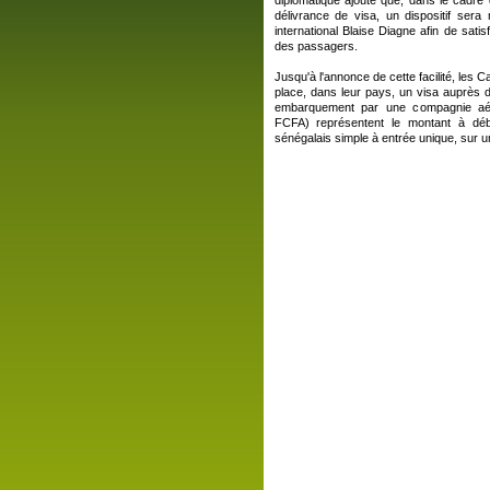
diplomatique ajoute que, dans le cadre 
délivrance de visa, un dispositif sera
international Blaise Diagne afin de satis
des passagers.
Jusqu'à l'annonce de cette facilité, les C
place, dans leur pays, un visa auprès 
embarquement par une compagnie aér
FCFA) représentent le montant à déb
sénégalais simple à entrée unique, sur u