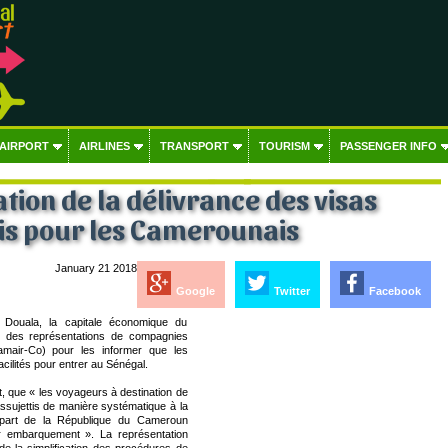
 AIRPORT
AIRLINES
TRANSPORT
TOURISM
PASSENGER INFO
ation de la délivrance des visas
is pour les Camerounais
January 21 2018
Google
Twitter
Facebook
 Douala, la capitale économique du
8, des représentations de compagnies
Camair-Co) pour les informer que les
ilités pour entrer au Sénégal.
t, que « les voyageurs à destination de
ssujettis de manière systématique à la
départ de la République du Cameroun
r embarquement ». La représentation