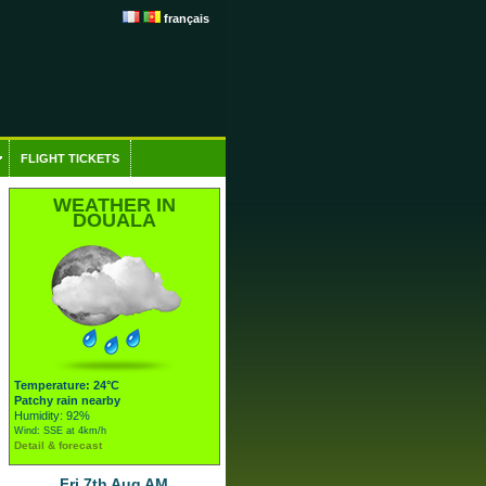
français
FLIGHT TICKETS
WEATHER IN
DOUALA
Temperature: 24°C
Patchy rain nearby
Humidity: 92%
Wind: SSE at 4km/h
Detail & forecast
Fri 7th Aug AM