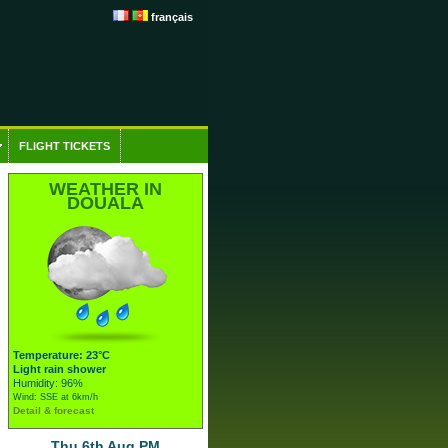
français
FLIGHT TICKETS
WEATHER IN
DOUALA
Temperature: 23°C
Light rain shower
Humidity: 96%
Wind: SSE at 6km/h
Detail & forecast
Thu 6th Aug PM