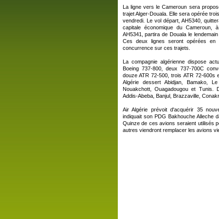
La ligne vers le Cameroun sera propos
trajet Alger-Douala. Elle sera opérée troi
vendredi. Le vol départ, AH5340, quitter
capitale économique du Cameroun, à 
AH5341, partira de Douala le lendemain
Ces deux lignes seront opérées en 
concurrence sur ces trajets.
La compagnie algérienne dispose actu
Boeing 737-800, deux 737-700C conver
douze ATR 72-500, trois ATR 72-600s et
Algérie dessert Abidjan, Bamako, L
Nouakchott, Ouagadougou et Tunis. D
Addis-Abeba, Banjul, Brazzaville, Cona
Air Algérie prévoit d'acquérir 35 nouv
indiquait son PDG Bakhouche Alleche d
Quinze de ces avions seraient utilisés po
autres viendront remplacer les avions viei