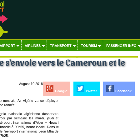
 AIRPORT
AIRLINES
TRANSPORT
TOURISM
PASSENGER INFO
ie s'envole vers le Cameroun et le
August 19 2018
Google
Twitter
Facebook
 centrale, Air Algérie va se déployer
de l'année.
ie nationale algérienne desservira
s fois par semaine les mardi, jeudi et
éroport international d'Alger – Houari
reville à 00h55, heure locale. Dans le
e l'aéroport international Leon Mba de
07h25.