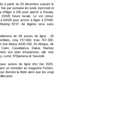
ée à partir du 03 décembre suivant le
s fois par semaine les lundi, mercredi et
a d'Alger à 20h pour atterrir à Douala,
01h05 heure locale. Le vol retour,
 à 02h05 pour arriver à Alger à 07h05.
Boeing B737. Air Algérie sera sans
ellement de 58 avions de ligne : 25
tibles, cinq 737-600, trois 767-300,
 huit Airbus A330-200. En Afrique, Air
e Caire, Casablanca, Dakar, Niamey
ans son plan d'expansion, elle vise
kry, Lomé, N'Djamena et Yaoundé.
eaux avions de ligne d'ici l'an 2025,
ans un entretien au magazine Forbes.
ur étendre la flotte alors que les vingt
llissants.