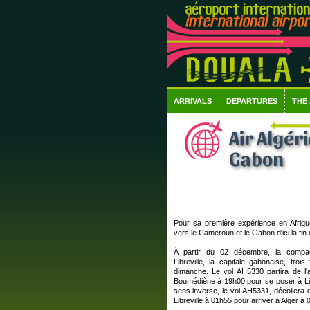
ARRIVALS
DEPARTURES
THE
Air Algér
Gabon
Pour sa première expérience en Afrique
vers le Cameroun et le Gabon d'ici la fin 
À partir du 02 décembre, la compagn
Libreville, la capitale gabonaise, troi
dimanche. Le vol AH5330 partira de l'a
Boumédiène à 19h00 pour se poser à Lib
sens inverse, le vol AH5331, décollera d
Libreville à 01h55 pour arriver à Alger à 