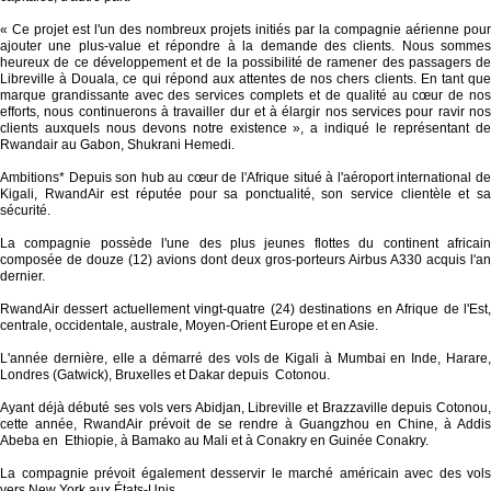
« Ce projet est l'un des nombreux projets initiés par la compagnie aérienne pour
ajouter une plus-value et répondre à la demande des clients. Nous sommes
heureux de ce développement et de la possibilité de ramener des passagers de
Libreville à Douala, ce qui répond aux attentes de nos chers clients. En tant que
marque grandissante avec des services complets et de qualité au cœur de nos
efforts, nous continuerons à travailler dur et à élargir nos services pour ravir nos
clients auxquels nous devons notre existence », a indiqué le représentant de
Rwandair au Gabon, Shukrani Hemedi.
Ambitions* Depuis son hub au cœur de l'Afrique situé à l'aéroport international de
Kigali, RwandAir est réputée pour sa ponctualité, son service clientèle et sa
sécurité.
La compagnie possède l'une des plus jeunes flottes du continent africain
composée de douze (12) avions dont deux gros-porteurs Airbus A330 acquis l'an
dernier.
RwandAir dessert actuellement vingt-quatre (24) destinations en Afrique de l'Est,
centrale, occidentale, australe, Moyen-Orient Europe et en Asie.
L'année dernière, elle a démarré des vols de Kigali à Mumbai en Inde, Harare,
Londres (Gatwick), Bruxelles et Dakar depuis Cotonou.
Ayant déjà débuté ses vols vers Abidjan, Libreville et Brazzaville depuis Cotonou,
cette année, RwandAir prévoit de se rendre à Guangzhou en Chine, à Addis
Abeba en Ethiopie, à Bamako au Mali et à Conakry en Guinée Conakry.
La compagnie prévoit également desservir le marché américain avec des vols
vers New York aux États-Unis.