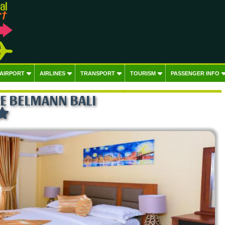
 AIRPORT
AIRLINES
TRANSPORT
TOURISM
PASSENGER INFO
E BELMANN BALI