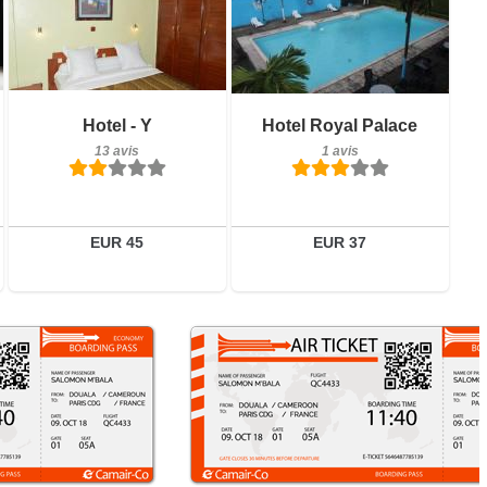
13 avis
Petit-déjeuner inclus
Détails
Hotel - Y
Hotel Royal Palace
1 avis
13 avis
1 avis
Réserver
Détails
Réserver
EUR 45
EUR 37