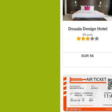
Petit-déjeuner inclus
Douala Design Hotel
89 avis
89 avis
Détails
Réserver
EUR 56