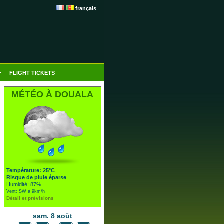
français
FLIGHT TICKETS
MÉTÉO À DOUALA
Température: 25°C
Risque de pluie éparse
Humidité: 87%
Vent: SW à 9km/h
Détail et prévisions
sam. 8 août