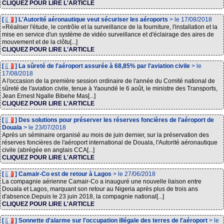
CLIQUEZ POUR LIRE L'ARTICLE
[
] L'Autorité aéronautique veut sécuriser les aéroports
> le 17/08/2018
«Réaliser l'étude, le contrôle et la surveillance de la fourniture, l'installation et la
mise en service d'un système de vidéo surveillance et d'éclairage des aires de
mouvement et de la clôtu[...]
CLIQUEZ POUR LIRE L'ARTICLE
[
] La sûreté de l'aéroport assurée à 68,85% par l'aviation civile
> le
17/08/2018
A l'occasion de la première session ordinaire de l'année du Comité national de
sûreté de l'aviation civile, tenue à Yaoundé le 6 août, le ministre des Transports,
Jean Ernest Ngalle Bibehe Mas[...]
CLIQUEZ POUR LIRE L'ARTICLE
[
] Des solutions pour préserver les réserves foncières de l'aéroport de
Douala
> le 23/07/2018
Après un séminaire organisé au mois de juin dernier, sur la préservation des
réserves foncières de l'aéroport international de Douala, l'Autorité aéronautique
civile (abrégée en anglais CCA[...]
CLIQUEZ POUR LIRE L'ARTICLE
[
] Camair-Co est de retour à Lagos
> le 27/06/2018
La compagnie aérienne Camair-Co a inauguré une nouvelle liaison entre
Douala et Lagos, marquant son retour au Nigeria après plus de trois ans
d'absence.Depuis le 23 juin 2018, la compagnie national[...]
CLIQUEZ POUR LIRE L'ARTICLE
[
] Sonnette d'alarme sur l'occupation illégale des terres de l'aéroport
> le