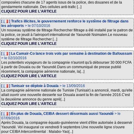
composées chacune de 17 agents issus de la police, des douanes et de la
gendarmerie nationale. Des cellules anti-trafic [...]
CLIQUEZ POUR LIRE L'ARTICLE
[
] Trafics illicites, le gouvernement renforce le système de filtrage dans
les aéroports
> le 07/10/2016
Un nouveau système de filtrage Rechercher filtrage a été installé par le patron de
la police, ce jeudi à l'aéroport international de Yaoundé Nsimalen.Le nouveau
système de filtrage Rechercher [...]
CLIQUEZ POUR LIRE L'ARTICLE
[
] La Camair-Co lance trois vols par semaine à destination de Bafoussam
> le 02/10/2016
Les potentiels voyageurs de la compagnie n'auront qu'à débourser 30 000 FCFA
à partir de Douala ou de Yaoundé.Dans un communiqué de presse publié
récemment, la compagnie aérienne nationale, la[...]
CLIQUEZ POUR LIRE L'ARTICLE
[
] Tunisair se déploie à Douala
> le 13/09/2016
La compagnie aérienne nationale de Tunisie (Tunisair) a annoncé, mardi, qu'elle
allait ouvrir une nouvelle desserte sur Douala avant la fin de l'année 2016.C'est
la deuxième annonce du genre aprè[...]
CLIQUEZ POUR LIRE L'ARTICLE
[
] En plus de Douala, CEIBA dessert désormais aussi Yaoundé
> le
07/09/2016
Après Douala, la compagnie équato-guinéenne vient d'être autorisée à desservir
Yaoundé. Vol inaugural ce vendredi 9 septembre.Une nouvelle ligne s'ouvre
pour CEIBA Intercontinental : Malabo-Yao[...]