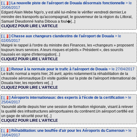
[
] La nouvelle piste de l'aéroport de Douala désormais fonctionnelle
> le
20/06/2017
Edgard Alain Mebe Ngo'o, y est allé lui-même le vérifier vendredi dernier.Le
ministre des transports qu'accompagnait, le gouverneur de la région du Littoral,
Samuel Dieudonné Ivaha Diboua a foul�[...]
CLIQUEZ POUR LIRE L'ARTICLE
[
] Chasse aux changeurs clandestins de l'aéroport de Douala
> le
02/05/2017
Malgré le rappel à l'ordre du ministre des Finances, les «changeurs » proposent
toujours leurs services. A leurs risques et périls.« Président », des sourcils
haussés en signe d'interrogation[...]
CLIQUEZ POUR LIRE L'ARTICLE
[
] Retour à la normale pour le trafic à l'aéroport de Douala
> le 27/04/2017
Le trafic normal a repris hier, 26 avril, après notamment la réhabilitation de la
chaussée aéronautique.En visite guidée sur la piste de l'aéroport international de
Douala hier, les reporters ve[...]
CLIQUEZ POUR LIRE L'ARTICLE
[
] Aéroports internationaux: des experts à l'école de la certification
> le
25/04/2017
Yaoundé abrite depuis hier une session de formation régionale, visant à relever
la qualité des infrastructures aéroportuaires du continent.Un aéroport certifié est
un gage de sécurité pour to[...]
CLIQUEZ POUR LIRE L'ARTICLE
[
] Réhabilitation: une bouffée d'air pour les Aéroports du Cameroun
> le
16/04/2017