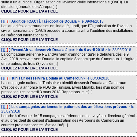
suite à un audit de l'Organisation de l'aviation civile internationale (OACI). La
direction générale des Aéropor[...]
CLIQUEZ POUR LIRE L'ARTICLE
[
] Audit de l'OACI à l'aéroport de Douala
> le 09/04/2018
Les autorités camerounaises ont indiqué, lundi, que l'Organisation de l'aviation
civile internationale (OACI) procédera courant avril, à l'audition des installations
de l'aéroport international d[...]
CLIQUEZ POUR LIRE L'ARTICLE
[
] RwandAir va desservir Douala à partir du 9 avril 2018
> le 28/03/2018
La compagnie aérienne RwandAir vient d'annoncer qu'elle débutera dès le 9
Avril 2018 ses vols vers Douala, la capitale économique du Cameroun. Il s'agira,
entre autres, de trois (3) vols dir[...]
CLIQUEZ POUR LIRE L'ARTICLE
[
] Tunisair desservira Douala au Cameroun
> le 03/03/2018
La compagnie nationale Tunisair va bientôt desservir Douala au Cameroun.
C'est ce qu'a annoncé le PDG de Tunisair, Elyès Mnakbi, lors d'un point de
presse tenu ce samedi 3 mars 2018.Rappelons le le[...]
CLIQUEZ POUR LIRE L'ARTICLE
[
] Les compagnies aériennes impatientes des améliorations prévues
> le
23/02/2018
Les chefs d'escale de 15 compagnies aériennes ont envoyé au directeur général
et au président du conseil d'administration des Aéroports du Cameroun un
courrier protestant contre l'état de l'aé[...]
CLIQUEZ POUR LIRE L'ARTICLE