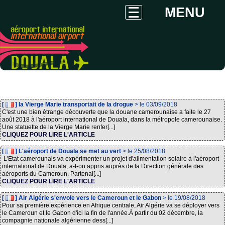
MENU
[
] la Vierge Marie transportait de la drogue
> le 03/09/2018
C'est une bien étrange découverte que la douane camerounaise a faite le 27
août 2018 à l'aéroport international de Douala, dans la métropole camerounaise.
Une statuette de la Vierge Marie renfer[...]
CLIQUEZ POUR LIRE L'ARTICLE
[
] L'aéroport de Douala se met au vert
> le 25/08/2018
L'Etat camerounais va expérimenter un projet d'alimentation solaire à l'aéroport
international de Douala, a-t-on appris auprès de la Direction générale des
aéroports du Cameroun. Partenai[...]
CLIQUEZ POUR LIRE L'ARTICLE
[
] Air Algérie s'envole vers le Cameroun et le Gabon
> le 19/08/2018
Pour sa première expérience en Afrique centrale, Air Algérie va se déployer vers
le Cameroun et le Gabon d'ici la fin de l'année.À partir du 02 décembre, la
compagnie nationale algérienne dess[...]