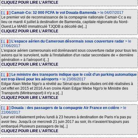
CLIQUEZ POUR LIRE L'ARTICLE
[
] Camair-Co: 32 000 FCFA le vol Douala-Bamenda
> le 04/07/2017
Le premier vol de reconnaissance de la compagnie nationale Camair-Cc a eu
lieu ce mardi 4 juillet à destination de Bamenda, capitale régionale du Nord-
Ouest.Le MA60 immatriculé TJQDB a décollé de[...]
CLIQUEZ POUR LIRE L'ARTICLE
[
] L'espace aérien du Cameroun désormais sous couverture radar
> le
27/06/2017
L'espace aérien camerounais est dorénavant sous couverture radar pour tous les
avions qui le survolent, suite à l'installation d'un radar secondaire de « dernière
génération » à l'aéroport i[...]
CLIQUEZ POUR LIRE L'ARTICLE
[
] Le ministre des transports indique que le coût d'un parking automatique
est trop élevé pour les aéroports
> le 23/06/2017
Edgar Alain Mebe Ngo'o a révélé au Sénat que deux études ont été réalisées à
cet effet en 2015 et 2016.A en croire Alain Edgar Mebe Ngo'o le Ministre des
Transports (Mintransport) il n'y a p[...]
CLIQUEZ POUR LIRE L'ARTICLE
[
] Douala : des passagers de la compagnie Air France en colère
> le
22/06/2017
Leur vol initialement prévu lundi à 23 heures à destination de Paris n'a pas pu
avoir lieu. Jusqu'à ce mercredi 21 juin 2017 au soir, ils n'avaient toujours pas
embarqué.Plusieurs passagers de la[...]
CLIQUEZ POUR LIRE L'ARTICLE