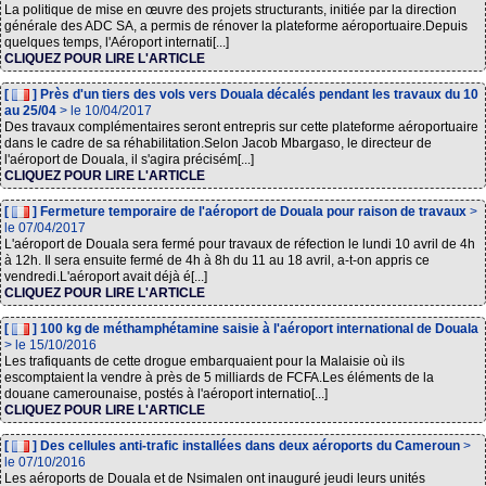
La politique de mise en œuvre des projets structurants, initiée par la direction
générale des ADC SA, a permis de rénover la plateforme aéroportuaire.Depuis
quelques temps, l'Aéroport internati[...]
CLIQUEZ POUR LIRE L'ARTICLE
[
] Près d'un tiers des vols vers Douala décalés pendant les travaux du 10
au 25/04
> le 10/04/2017
Des travaux complémentaires seront entrepris sur cette plateforme aéroportuaire
dans le cadre de sa réhabilitation.Selon Jacob Mbargaso, le directeur de
l'aéroport de Douala, il s'agira précisém[...]
CLIQUEZ POUR LIRE L'ARTICLE
[
] Fermeture temporaire de l'aéroport de Douala pour raison de travaux
>
le 07/04/2017
L'aéroport de Douala sera fermé pour travaux de réfection le lundi 10 avril de 4h
à 12h. Il sera ensuite fermé de 4h à 8h du 11 au 18 avril, a-t-on appris ce
vendredi.L'aéroport avait déjà é[...]
CLIQUEZ POUR LIRE L'ARTICLE
[
] 100 kg de méthamphétamine saisie à l'aéroport international de Douala
> le 15/10/2016
Les trafiquants de cette drogue embarquaient pour la Malaisie où ils
escomptaient la vendre à près de 5 milliards de FCFA.Les éléments de la
douane camerounaise, postés à l'aéroport internatio[...]
CLIQUEZ POUR LIRE L'ARTICLE
[
] Des cellules anti-trafic installées dans deux aéroports du Cameroun
>
le 07/10/2016
Les aéroports de Douala et de Nsimalen ont inauguré jeudi leurs unités