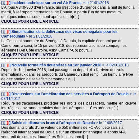
[
] Incident technique sur un vol Air France
> le 21/01/2018
L'Airbus A 340-300 d'Air France, qui s'est posé d'urgence dans la nuit de lundi à
mardi, à l'aéroport international de Douala, a perdu l'un de ses moteurs,
quelques minutes seulement après son d�[...]
CLIQUEZ POUR LIRE L'ARTICLE
[
] Simplification de la délivrance des visas sénégalais pour les
Camerounais
> le 21/01/2018
Le Consulat honoraire du Sénégal à Douala, la capitale économique du
Cameroun, a saisi, le 15 janvier 2018, des représentations de compagnies
aériennes (Air Côte d'Ivoire, Asky, Camair-Co) pour[...]
CLIQUEZ POUR LIRE L'ARTICLE
[
] Nouvelle formalités douanières au 1er janvier 2018
> le 02/01/2018
Depuis le 1er janvier 2018, tout passager au départ et à l'arrivée des vols
internationaux dans les aéroports du Cameroun doit remplir un formulaire type
de déclaration de ses effets personnels e[...]
CLIQUEZ POUR LIRE L'ARTICLE
[
] Discussions sur l'amélioration des services à l'aéroport de Douala
> le
07/11/2017
Réduire les tracasseries, protéger les droits des passagers, mettre en œuvre
les règles environnementales dans les aéroports… Ces préoccup[...]
CLIQUEZ POUR LIRE L'ARTICLE
[
] Saisie de diamants bruts à l'aéroport de Douala
> le 11/08/2017
Des diamants bruts d'une valeur de 650 millions de FCFA ont été saisis à
l'aéroport international de Douala sur un citoyen britannique, a appris APA
vendredi de sources douanières.Selon les premi[...]