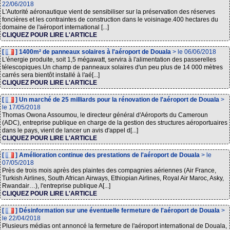
22/06/2018
L'Autorité aéronautique vient de sensibiliser sur la préservation des réserves
foncières et les contraintes de construction dans le voisinage.400 hectares du
domaine de l'aéroport international [...]
CLIQUEZ POUR LIRE L'ARTICLE
[
] 1400m² de panneaux solaires à l'aéroport de Douala
> le 06/06/2018
L'énergie produite, soit 1,5 mégawatt, servira à l'alimentation des passerelles
télescopiques.Un champ de panneaux solaires d'un peu plus de 14 000 mètres
carrés sera bientôt installé à l'aé[...]
CLIQUEZ POUR LIRE L'ARTICLE
[
] Un marché de 25 milliards pour la rénovation de l'aéroport de Douala
>
le 17/05/2018
Thomas Owona Assoumou, le directeur général d'Aéroports du Cameroun
(ADC), entreprise publique en charge de la gestion des structures aéroportuaires
dans le pays, vient de lancer un avis d'appel d[...]
CLIQUEZ POUR LIRE L'ARTICLE
[
] Amélioration continue des prestations de l'aéroport de Douala
> le
07/05/2018
Près de trois mois après des plaintes des compagnies aériennes (Air France,
Turkish Airlines, South African Airways, Ethiopian Airlines, Royal Air Maroc, Asky,
Rwandair…), l'entreprise publique A[...]
CLIQUEZ POUR LIRE L'ARTICLE
[
] Désinformation sur une éventuelle fermeture de l'aéroport de Douala
>
le 22/04/2018
Plusieurs médias ont annoncé la fermeture de l'aéroport international de Douala,